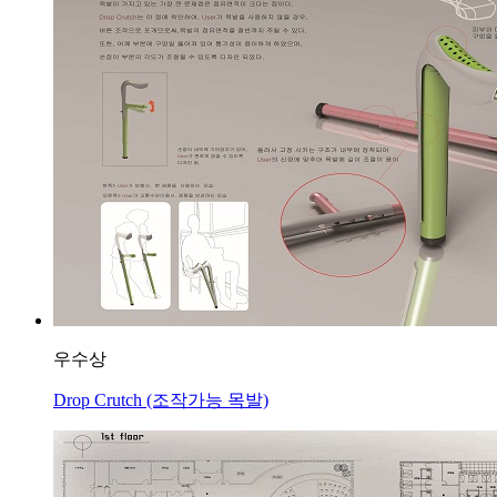
우수상
Drop Crutch (조작가능 목발)