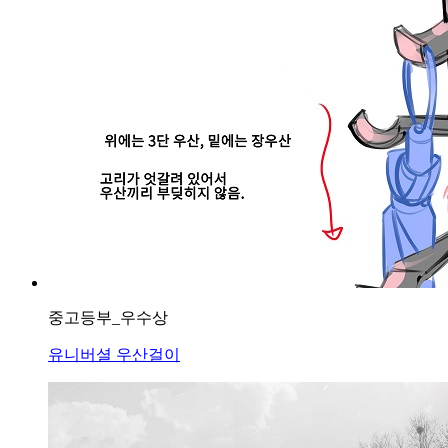
중고등부_우수상
유니버셜 우산걸이