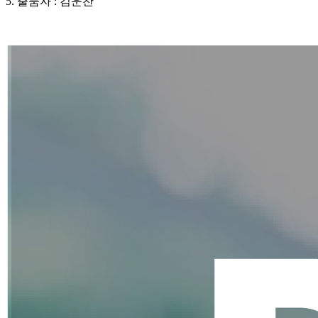
5. 출품자 : 김운찬