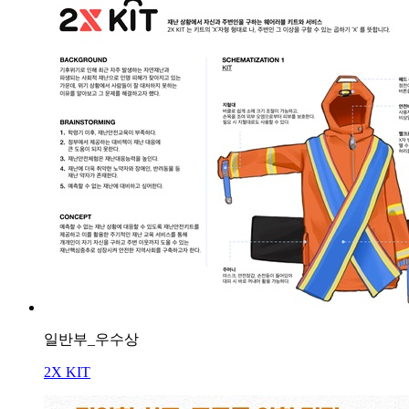
일반부_우수상
2X KIT