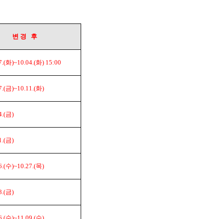
변 경 후
.(
화
)~10.04.(
화
) 15:00
.(
금
)~10.11.(
화
)
.(
금
)
.(
금
)
.(
수
)~10.27.(
목
)
.(
금
)
.(
수
)~11.09.(
수
)