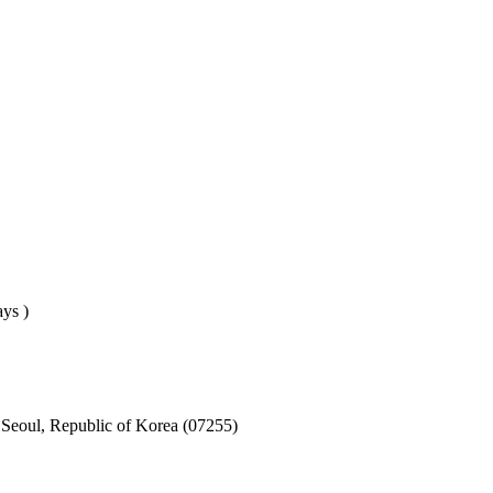
ays )
eoul, Republic of Korea (07255)