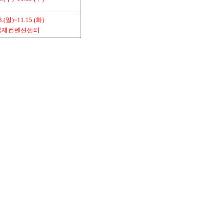
3.(
일
)~11.15.(
화
)
국제컨벤션센터