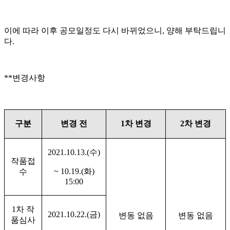
이에 따라 이후 공모일정도 다시 바뀌었으니, 양해 부탁드립니
다.
**변경사항
구분
변경 전
1
차 변경
2
차 변경
2021.10.13.(
수
)
작품접
~ 10.19.(
화
)
수
15:00
1
차 작
2021.10.22.(
금
)
변동 없음
변동 없음
품심사