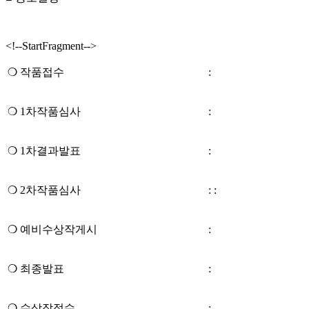
<!--StartFragment-->
❍
작품접수
:
❍
1
차작품심사
:
❍
1
차결과발표
:
❍
2
차작품심사
: :
❍
예비수상작게시
:
❍
최종발표
:
❍
수상작접수
: