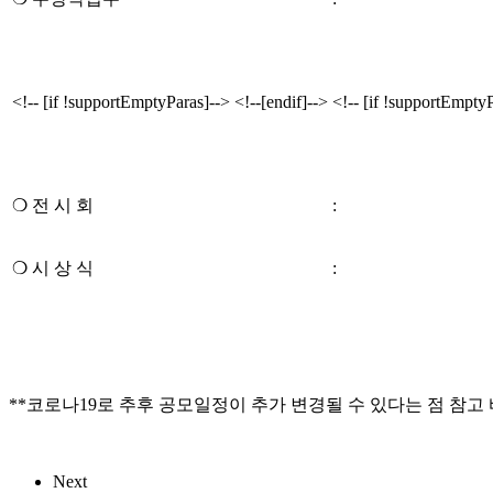
<!-- [if !supportEmptyParas]--> <!--[endif]-->
<!-- [if !supportEmptyP
❍
전 시 회
:
❍
시 상 식
:
**코로나19로 추후 공모일정이 추가 변경될 수 있다는 점 참고
Next