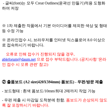
-
글씨
(font)
는 모두
Creat Outlines(
윤곽선 만들기
)
적용 도형화
하여 저장
※
1
차 제출한 작품에서 기본 아이디어를 제외한 색상 및 형태
등 수정 가능
※ 온라인접수 시, 브라우저를 인터넷 익스플로어 8.0 이상으
로 접속하시기 바랍니다.
오류로 인해 접수가 진행되지 않을 경우,
ableforum@daum.net
으로 접수 부탁드립니다. (공지사항 '온라
인 접수 시 오류 관련' 참고)
②
출품보드
(A2 size(420X594mm)
폼보드
) -
우편
/
방문 제출
-
보드형태
:
흰색 폼보드
/10mm/
최대
2
매까지 작업 가능
-
우편 제출 시 마감일 도착분에 한함
.
폼보드가 손상되지 않도
록 잘 포장하시기 바랍니다
.