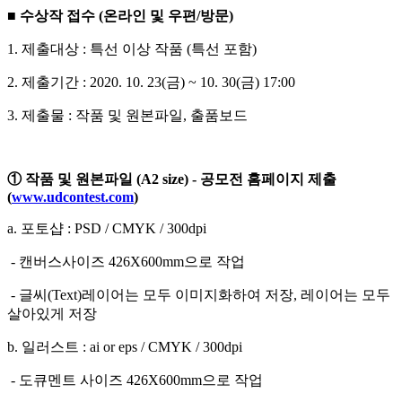
■
수상작 접수
(
온라인 및 우편
/
방문
)
1.
제출대상
:
특선 이상 작품
(
특선 포함
)
2.
제출기간
: 2020. 10. 23(
금
) ~ 10. 30(
금
) 17:00
3.
제출물
:
작품 및 원본파일
,
출품보드
①
작품 및 원본파일
(A2 size) -
공모전 홈페이지 제출
(
www.udcontest.com
)
a.
포토샵
: PSD / CMYK / 300dpi
-
캔버스사이즈
426X600mm
으로 작업
-
글씨
(Text)
레이어는 모두 이미지화하여 저장
,
레이어는 모두
살아있게 저장
b.
일러스트
: ai or eps / CMYK / 300dpi
-
도큐멘트 사이즈
426X600mm
으로 작업