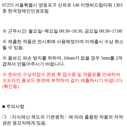
07255
서울특별시 영등포구 선유로
146
이엔씨드림타워
1303
호 한국장애인인권포럼
※ 근무시간: 월요일~목요일 09:30~18:30, 금요일 09:30~17:00
※
제출한 작품은 전시회에 사용예정이며 미제출시 수상 취소
될 수 있음
.
※ 폼보드 파손 방지를 위하여, 10mm가 없을 경우 5mm를 2개
겹쳐서 만들어주시기 바랍니다.
※
온라인 수상작접수 완료 후 접수증 및 작품표를 인쇄하여
오프라인 폼보드 뒷면에 부착하여 같이 제출하시기 바랍니다
.
(
확인용
)
■
주의사항
❍ 〈
지식재산 제도의 기본원칙
〉
에 따라 출품된 작품의 저작
권은 응모자에게 있음
.