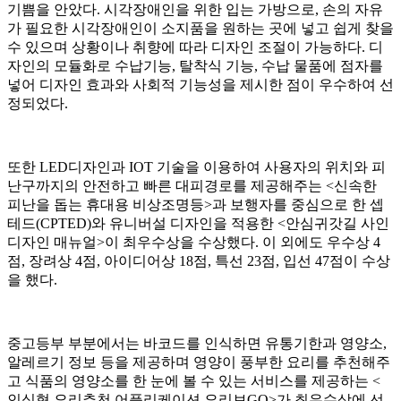
기쁨을 안았다. 시각장애인을 위한 입는 가방으로, 손의 자유
가 필요한 시각장애인이 소지품을 원하는 곳에 넣고 쉽게 찾을
수 있으며 상황이나 취향에 따라 디자인 조절이 가능하다. 디
자인의 모듈화로 수납기능, 탈착식 기능, 수납 물품에 점자를
넣어 디자인 효과와 사회적 기능성을 제시한 점이 우수하여 선
정되었다.
또한 LED디자인과 IOT 기술을 이용하여 사용자의 위치와 피
난구까지의 안전하고 빠른 대피경로를 제공해주는 <신속한
피난을 돕는 휴대용 비상조명등>과 보행자를 중심으로 한 셉
테드(CPTED)와 유니버설 디자인을 적용한 <안심귀갓길 사인
디자인 매뉴얼>이 최우수상을 수상했다. 이 외에도 우수상 4
점, 장려상 4점, 아이디어상 18점, 특선 23점, 입선 47점이 수상
을 했다.
중고등부 부분에서는 바코드를 인식하면 유통기한과 영양소,
알레르기 정보 등을 제공하며 영양이 풍부한 요리를 추천해주
고 식품의 영양소를 한 눈에 볼 수 있는 서비스를 제공하는 <
인식형 요리추천 어플리케이션 요리보GO>가 최우수상에 선