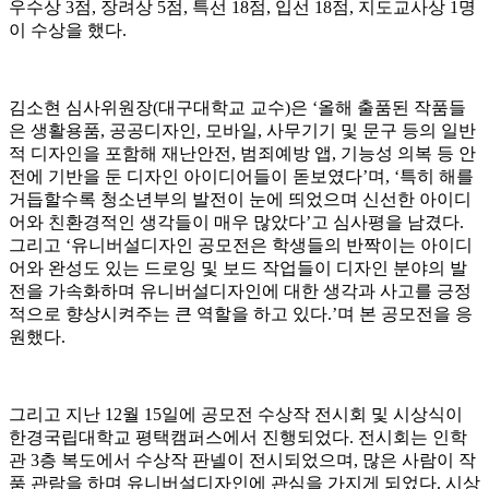
우수상 3점, 장려상 5점, 특선 18점, 입선 18점, 지도교사상 1명
이 수상을 했다.
김소현 심사위원장(대구대학교 교수)은 ‘올해 출품된 작품들
은 생활용품, 공공디자인, 모바일, 사무기기 및 문구 등의 일반
적 디자인을 포함해 재난안전, 범죄예방 앱, 기능성 의복 등 안
전에 기반을 둔 디자인 아이디어들이 돋보였다’며, ‘특히 해를
거듭할수록 청소년부의 발전이 눈에 띄었으며 신선한 아이디
어와 친환경적인 생각들이 매우 많았다’고 심사평을 남겼다.
그리고 ‘유니버설디자인 공모전은 학생들의 반짝이는 아이디
어와 완성도 있는 드로잉 및 보드 작업들이 디자인 분야의 발
전을 가속화하며 유니버설디자인에 대한 생각과 사고를 긍정
적으로 향상시켜주는 큰 역할을 하고 있다.’며 본 공모전을 응
원했다.
그리고 지난 12월 15일에 공모전 수상작 전시회 및 시상식이
한경국립대학교 평택캠퍼스에서 진행되었다. 전시회는 인학
관 3층 복도에서 수상작 판넬이 전시되었으며, 많은 사람이 작
품 관람을 하며 유니버설디자인에 관심을 가지게 되었다. 시상